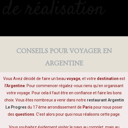
de réalisation
CONSEILS POUR VOYAGER EN
ARGENTINE
Vous Avez décidé de faire un beau
voyage
, et votre
destination
est
l’Argentine
. Pour commencer régalez-vous riens qu’en organisant
votre voyage. Pour cela il faut être en confiance et faire les bons
choix. Vous êtes nombreux a venir dans notre
restaurant Argentin
Le Progres
du 17 ème arrondissement de
Paris
pour nous poser
des
questions
. C’est alors pour quoi nous réalisons cette page.
Vous souhaitez évidement visiter le pays au complet, mais au